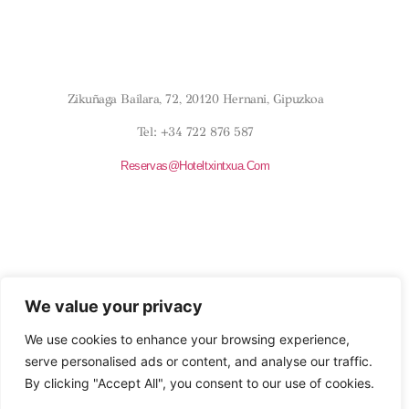
Aviso Legal
Condiciones Generales
Política De Cookies
¿DÓNDE ESTAMOS?
Zikuñaga Bailara, 72, 20120 Hernani, Gipuzkoa
Tel: +34 722 876 587
Reservas@hoteltxintxua.com
HORARIOS
Todos Los Días
We value your privacy
9:00 Am – 8:00 Pm
We use cookies to enhance your browsing experience,
HSS00638
serve personalised ads or content, and analyse our traffic.
SÍGUENOS
By clicking "Accept All", you consent to our use of cookies.