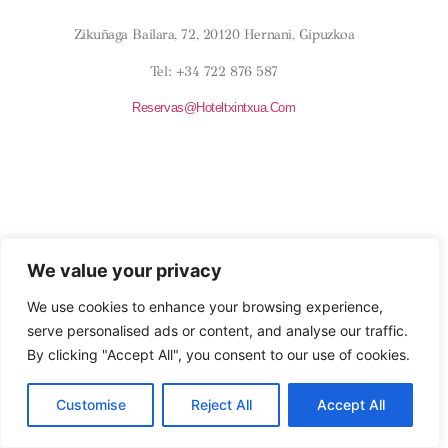
¿DÓNDE ESTAMOS?
Zikuñaga Bailara, 72, 20120 Hernani, Gipuzkoa
Tel: +34 722 876 587
Reservas@hoteltxintxua.com
HORARIOS
Todos Los Días
9:00 Am – 8:00 Pm
We value your privacy
HSS00638
We use cookies to enhance your browsing experience,
serve personalised ads or content, and analyse our traffic.
SÍGUENOS
By clicking "Accept All", you consent to our use of cookies.
INSTAGRAM
Customise
Reject All
Accept All