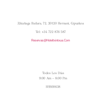
Condiciones Generales
Política De Cookies
¿DÓNDE ESTAMOS?
Zikuñaga Bailara, 72, 20120 Hernani, Gipuzkoa
Tel: +34 722 876 587
Reservas@hoteltxintxua.com
HORARIOS
Todos Los Días
9:00 Am – 8:00 Pm
HSS00638
SÍGUENOS