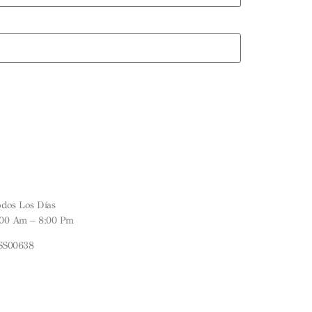
ORARIOS
SÍGUENOS
odos Los Días
INSTAGRAM
:00 Am – 8:00 Pm
SS00638