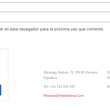
eb en este navegador para la próxima vez que comente.
¿DÓNDE ESTAMOS?
H
Aviso Legal
Condiciones Generales
Zikuñaga Bailara, 72, 20120 Hernani,
T
Política De Cookies
Gipuzkoa
9
.
Tel: +34 722 876 587
H
Reservas@hoteltxintxua.com