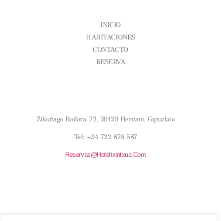
CONÓCENOS
INICIO
HABITACIONES
CONTACTO
RESERVA
Aviso Legal
Condiciones Generales
Política De Cookies
¿DÓNDE ESTAMOS?
Zikuñaga Bailara, 72, 20120 Hernani, Gipuzkoa
Tel: +34 722 876 587
Reservas@hoteltxintxua.com
HORARIOS