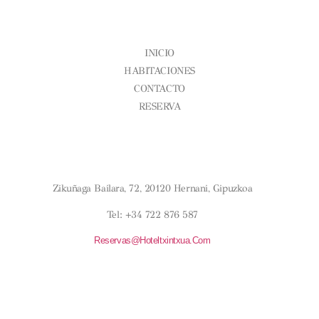
CONÓCENOS
INICIO
HABITACIONES
CONTACTO
RESERVA
Aviso Legal
Condiciones Generales
Política De Cookies
¿DÓNDE ESTAMOS?
Zikuñaga Bailara, 72, 20120 Hernani, Gipuzkoa
Tel: +34 722 876 587
Reservas@hoteltxintxua.com
HORARIOS